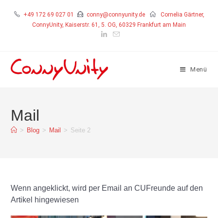
+49 172 69 027 01
conny@connyunity.de
Cornelia Gärtner,
ConnyUnity, Kaiserstr. 61, 5. OG, 60329 Frankfurt am Main
Menü
Mail
>
Blog
>
Mail
>
Seite 2
Wenn angeklickt, wird per Email an CUFreunde auf den
Artikel hingewiesen