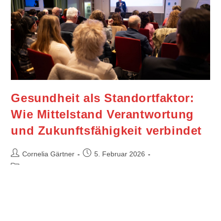
Gesundheit als Standortfaktor:
Wie Mittelstand Verantwortung
und Zukunftsfähigkeit verbindet
Cornelia Gärtner
5. Februar 2026
Mail
/
Unternehmensentwicklung und Nachfolge
Gesundheit ist für den Mittelstand weit mehr als
Prävention. Strategisches Denken, Menschlichkeit und
Vernetzung schaffen echte Resilienz.