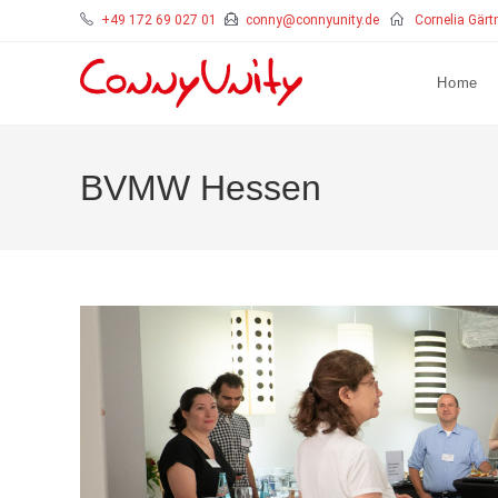
+49 172 69 027 01
conny@connyunity.de
Cornelia Gärt
Home
BVMW Hessen