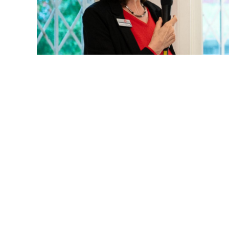
Conny Gärtner, Hei
Teilzeitdebatte ist eigentlich e
Cornelia Gärtner
24. Juni 2026
Mail
/
Unter
Hessens Sozialministerin Heike Hofmann bei BVMW-
Gesellschaftsrahmen gehören zusammen.