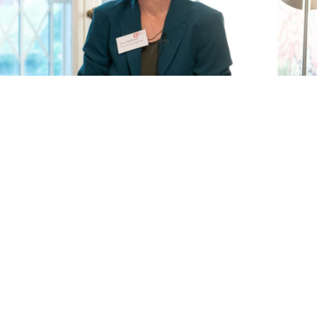
ke Hofmann; Foto: Andreas Wetzel;
ine Debatte über Freiheit
nehmensentwicklung und Nachfolge
Powerfrauen: Finanziell eigenständig, moderne Führung,